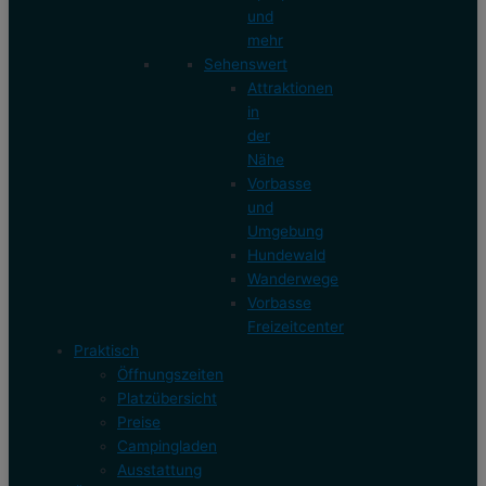
und
mehr
Sehenswert
Attraktionen
in
der
Nähe
Vorbasse
und
Umgebung
Hundewald
Wanderwege
Vorbasse
Freizeitcenter
Praktisch
Öffnungszeiten
Platzübersicht
Preise
Campingladen
Ausstattung