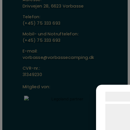
Drivvejen 28, 6623 Vorbasse
Telefon:
(+45) 75 333 693
Mobil- und Notruftelefon:
(+45) 75 333 693
E-mail:
vorbasse@vorbassecamping.dk
CVR-nr.:
31349230
Mitglied von:
Samtyk
Vi og vore
teknologier
indsamle op