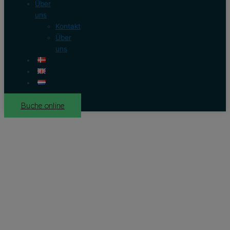
Über
uns
Kontakt
Über
uns
Buche online