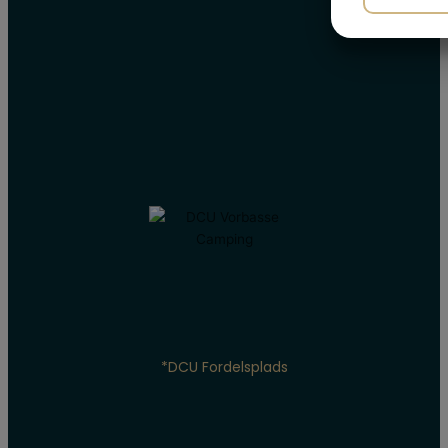
MARK
*DCU Fordelsplads